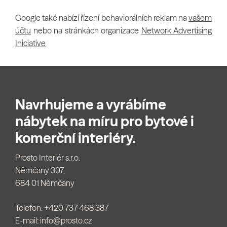
Google také nabízí řízení behaviorálních reklam na
vašem
účtu
nebo na stránkách organizace
Network Advertising
Iniciative
Navrhujeme a vyrábíme
nábytek na míru pro bytové i
komerční interiéry.
Prosto Interiér s.r.o.
Němčany 307,
684 01 Němčany
Telefon:
+420 737 468 387
E-mail:
info@prosto.cz