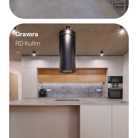
Gravora
RD Kuřim