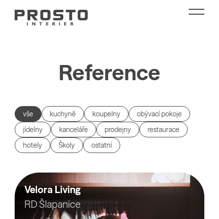
Reference
vše
kuchyně
koupelny
obývací pokoje
jídelny
kanceláře
prodejny
restaurace
hotely
Školy
ostatní
Velora Living
RD Šlapanice