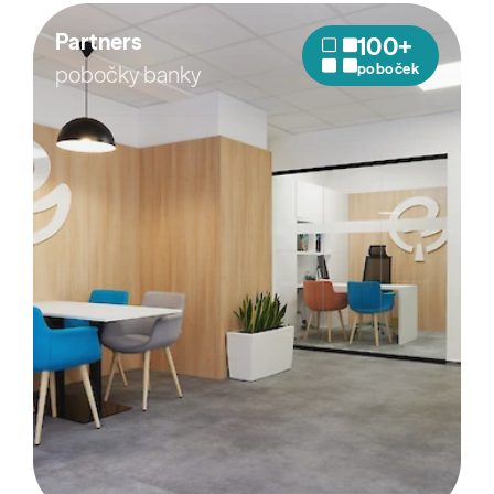
Partners
100+
poboček
pobočky banky