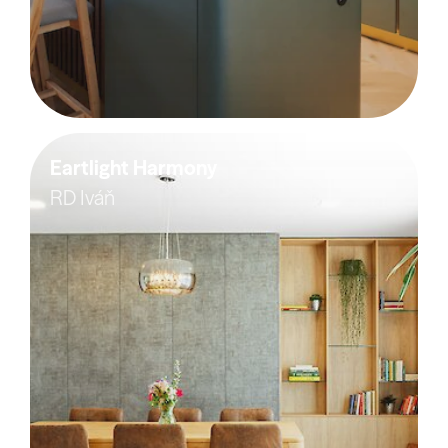
Eartlight Harmony
RD Iváň