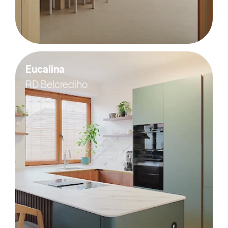
Eucalina
RD Belcrediho