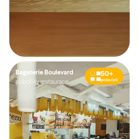
Bageterie Boulevard
50+
poboček
pobočky restaurace