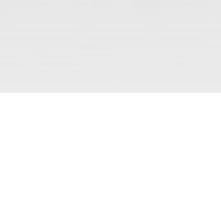
Prostory kanceláří a dalších interiérů poboček Partners
Market jsme ladili do barev společnosti. Jasnou
dominantu tak tvoří pohodlná křesla a pohovka v modré a
šedé barvě doplněná bílými a dřevěnými prvky.
Jednoduchý, moderní a vkusný design dodává celému
prostoru příjemnou a vzdušnou atmosféru.
kanceláře
Zobrazit všechny projekty