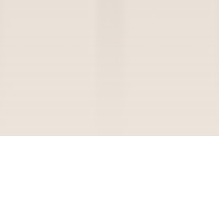
Interiéry Fakulty životního prostředí České zemědělské
univerzity jsme navrhli s důrazem na oborové zaměření
této fakulty. Životní prostředí tak dýchá z každého kouta a
odráží se především v působivých detailech na stěnách v
podobě přírodních motivů i materiálů. Prostory jsou však
zároveň vzdušné a moderní a nabízejí příjemnou