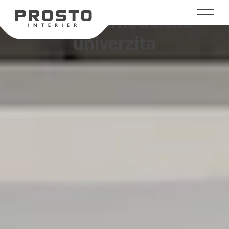
Česká zemědělská
univerzita